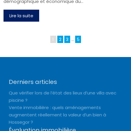
démographique et économique du…
Lire la suite
1
2
3
…
5
Derniers articles
Que vérifier lors de l’état des lieux d’une villa avec
piscine ?
Vente immobilière : quels aménagements
augmentent réellement la valeur d’un bien à
Hossegor ?
Évaluation immobilière