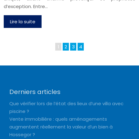
d’exception. Entre…
Lire la suite
1
2
3
4
Derniers articles
Que vérifier lors de l’état des lieux d’une villa avec
piscine ?
Vente immobilière : quels aménagements
augmentent réellement la valeur d’un bien à
Hossegor ?