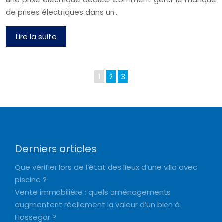
de prises électriques dans un…
Lire la suite
1
2
3
Derniers articles
Que vérifier lors de l’état des lieux d’une villa avec
piscine ?
Vente immobilière : quels aménagements
augmentent réellement la valeur d’un bien à
Hossegor ?