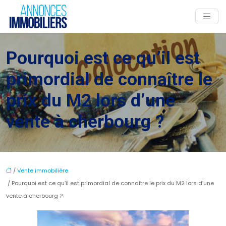
Pourquoi est ce qu’il est
primordial de connaître le
prix du M2 lors d’une
vente à cherbourg ?
/
Vente immobilière
/ Pourquoi est ce qu’il est primordial de connaître le prix du M2 lors d’une
vente à cherbourg ?